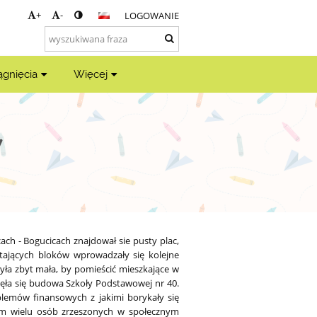
+
-
LOGOWANIE
ągnięcia
Więcej
y
ch - Bogucicach znajdował sie pusty plac,
ających bloków wprowadzały się kolejne
była zbyt mała, by pomieścić mieszkające w
częła się budowa Szkoły Podstawowej nr 40.
lemów finansowych z jakimi borykały się
iom wielu osób zrzeszonych w społecznym