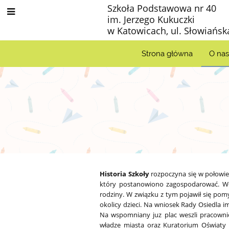
Szkoła Podstawowa nr 40
im. Jerzego Kukuczki
w Katowicach, ul. Słowiańsk
Strona główna
O na
Historia
Historia Szkoły
rozpoczyna się w połowie 
który postanowiono zagospodarować. Wó
naszej
rodziny. W związku z tym pojawił się pomy
okolicy dzieci. Na wniosek Rady Osiedla i
Na wspomniany juz plac weszli pracowni
szkoły
władze miasta oraz Kuratorium Oświaty 