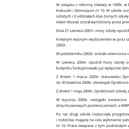
W związku z reformą oświaty w 1999r. w 
Kukuczki i Gimnazjum nr 10. W szkole uc
szóstych i 6 oddziałach klas ósmych szkoł
Adam Musiał, został wyróżniony przez pre
Dnia 21 czerwca 2001r. mury szkoły opuści
Kolejnym ważnym wydarzeniem w życiu szkoł
2002r.
W październiku 2003r. została utworzona st
W czerwcu 2004r. opuścili mury szkoły o
budynku funkcjonowało już wyłącznie Gimn
Z dniem 1 marca 2005r. stanowisko Dyre
do 30 kwietnia 2006r. obowiązki Dyrektora
Z dniem 1 maja 2006r. Dyrektorem Szkoły 
W styczniu 2009r. nastąpiło ostateczne r
dotychczasowych pomieszczeniach, a MBP zm
Po raz drugi szkoła rozpoczęła przygot
i rodziców, mającej na celu wyłonienie pa
nr 10. Prace związane z tym podniosłym