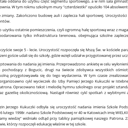
ała oddana do użytku część segmentu sportowego, a w nim sala gimnastyc
 siłownia. W tym rokmu szkolnym mury "czterdziestki" opuściło 104 absolwen
 zmiany. Zakończono budowę auli i zaplecza hali sportowej. Uroczystości
wentów.
 użytku ostatnie pomieszczenia, czyli ogromną halę sportową wraz z maga
podarowania tylko infrastruktura terenowa, obejmująca szkolne zaplecze
czyście swoje 5 - lecie. Uroczystość rozpoczęła się Mszą Św. w kościele p
eni goście udali się do szkoły, gdzie wzięli udział w przygotowanej przez ucz
zygotowania do nadania jej imienia. Przeprowadzono ankietę w celu wyłonien
a pochodzący z Bogucic, drugi na świecie zdobywca wszystkich ośmiot
kolną przygotowyawła się do tego wydarzenia. W tym czasie zrealizow
organizoawno cykl wycieczek do Izby Pamięci Jerzego Kukuczki w Istebnej.
ę Patrona. Opracowano tekst i melodię hymnu szkolnego oraz projekt sztand
az gazetkę okolicznościową. Nastąpił również cykl spotkań z wybitnymi 
zin Jerzego Kukuczki odbyła się uroczystość nadania imienia Szkole Pod
 16 lutego 1998r. nadano Szkole Podstwowej nr 40 w Katowicach imię WIEL
my wiedzę" widniało odtąd przy tablicy pamiątkowej naszego Patrona. 23
ie, którzy rozpoczęli edukację właśnie w tej szkole.