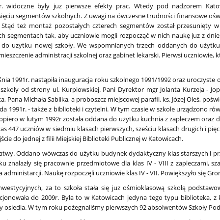
. widoczne były juz pierwsze efekty prac. Wtedy pod nadzorem Katowic
ięciu segmentów szkolnych. Z uwagi na ówczesne trudności finansowe ośw
i. Stąd też montaż pozostałych czterech segmentów został przesunięty w
ech segmentach tak, aby uczniowie mogli rozpocząć w nich naukę juz z dni
a do uzytku nowej szkoły. We wspomnianych trzech oddanych do użytku
czenie administracji szkolnej oraz gabinet lekarski. Pierwsi uczniowie, któ
śnia 1991r. nastąpiła inauguracja roku szkolnego 1991/1992 oraz uroczyste 
szkoły od strony ul. Kurpiowskiej. Pani Dyrektor mgr Jolanta Kurzeja - J
a, Pana Michała Sablika, a proboszcz miejscowej parafii, ks. Józej Oleś, poświ
ada 1991r. - także z biblioteki i czytelni. W tym czasie w szkole urządzono r
dopiero w lutym 1992r została oddana do użytku kuchnia z zapleczem oraz dw
zas 447 uczniów w siedmiu klasach pierwszych, sześciu klasach drugich i pięc
cie do jednej z filii Miejskiej Biblioteki Publicznej w Katowicach.
ł łatwy. Oddano wówczas do użytku budynek dydaktyczny klas starszych i p
alazły się pracownie przedmiotowe dla klas IV - VIII z zapleczami, sza
dministarcji. Naukę rozpoczęli uczniowie klas IV - VII. Powiększyło się Gro
nwestycyjnych, za to szkoła stała się juz ośmioklasową szkołą podsta
kcjonowała do 2009r. Była to w Katowicach jedyna tego typu biblioteka, z 
ńcy osiedla. W tym roku pożegnaliśmy pierwszych 92 absolwentów Szkoły Po