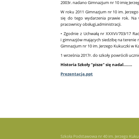
2003r. nadano Gimnazjum nr 10 imię Jerzeg
W roku 2011 Gimnazjum nr 10 im. Jerzego
się do tego wydarzenia prawie rok. Na w
pracownicy obsługi,administracji.
• Zgodnie z Uchwałą nr XXXVI/703/17 Rad
i gimnazjów mających siedzibę na terenie
Gimnazjum nr 10 im. Jerzego Kukuczki w K
1 września 2017r. do szkoły powrócili ucz
Historia Szkoły "pisze" się nadal.......
Prezentacja.ppt
Szkoła Podstawowa nr 40 im. Jerzego Kuku