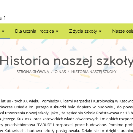
a 1
s
Dla ucznia i rodzica
Z życia szkoły
Nasze osi
Historia naszej szkoł
STRONA GŁÓWNA
/
O NAS
/
HISTORIA NASZEJ SZKOŁY
lat 80 - tych XX wieku. Pomiedzy ulicami Karpacką i Kurpiowską w Katowica
wczas Osiedle im. Jerzego Kukuczki było dopiero w budowie , do powst
sł utworzenia nowej szkoły, jako , że sąsiednia Szkoła Podstawowa nr 13 
m. Jerzego Kukuczki oraz katowickich władz oświatowych i miejskich rozpo
cy przedsiębiorstwa "FABUD" i rozpoczęli prace budowlane. Pomimo prob
w Katowicach, budowa szkoły postępowała. Działo się to dzięki staran