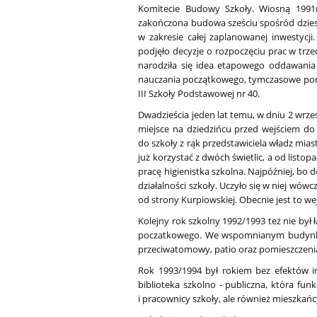
Komitecie Budowy Szkoły. Wiosną 1991r
zakończona budowa sześciu spośród dzies
w zakresie całej zaplanowanej inwestycj
podjęło decyzje o rozpoczęciu prac w trz
narodziła się idea etapowego oddawani
nauczania początkowego, tymczasowe pomiesz
III Szkoły Podstawowej nr 40.
Dwadzieścia jeden lat temu, w dniu 2 wrze
miejsce na dziedzińcu przed wejściem do 
do szkoły z rąk przedstawiciela władz miast
już korzystać z dwóch świetlic, a od listop
pracę higienistka szkolna. Najpóźniej, bo 
działalności szkoły. Uczyło się w niej wówc
od strony Kurpiowskiej. Obecnie jest to wejś
Kolejny rok szkolny 1992/1993 też nie by
poczatkowego. We wspomnianym budynku zn
przeciwatomowy, patio oraz pomieszczenia a
Rok 1993/1994 był rokiem bez efektów i
biblioteka szkolno - publiczna, która fun
i pracownicy szkoły, ale również mieszka