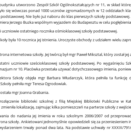
budynku utworzono Zespół Szkół Ogólnokształcących nr 11, w skład któreg
zyło się wówczas ponad 1000 uczniów zgromadzomych w 12 oddziałach klas
y podstawowej. Nie było już naboru do klas pierwszych szkoły podstawowej.
miera Jerzego Buzka wspólnym wyjazdem do Budapesztu w celu pogłębienia wi
li uczniowie ostatniego rocznika ośmioklasowej szkoły podstawowej.
y była 10 rocznica jej istnienia. Uroczyste obchody z udziałem wielu zapr
rona internetowa szkoły. Jej twórcą był mgr Paweł Miksztal, który został jej
statni uczniowie sześcioklasowej szkoły podstawowej. Po wygaśnięciu Sz
azjum nr 10. Placówka przestała używać dotychczasowego imienia, ponieważ 
ktora Szkoły objęła mgr Barbara Włudarczyk, która pełniła ta funkcję d
 Szkoły pełniła mgr Teresa Ogrodowiak.
została mgr Joanna Grabania.
ozłączenie biblioteki szkolnej z filią Miejskiej Biblioteki Publiczne w K
ieniła lokalizację, zajmując kilka pomieszczeń na parterze szkoły z wejście
owania do nadania jej imienia w roku szkolnym 2006/2007 od przeprowadz
trona szkoły. Ankietowani jednomyślnie opowiedzieli się za przeniesieniem
 wydarzeniem trwały ponad dwa lata. Na podstawie uchwały nr XXXIX/791/