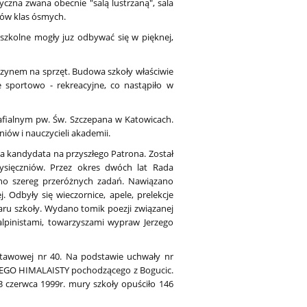
zna zwana obecnie "salą lustrzaną", sala
tów klas ósmych.
 szkolne mogły juz odbywać się w pięknej,
zynem na sprzęt. Budowa szkoły właściwie
 sportowo - rekreacyjne, co nastąpiło w
arafialnym pw. Św. Szczepana w Katowicach.
niów i nauczycieli akademii.
ia kandydata na przyszłego Patrona. Został
ysięczniów. Przez okres dwóch lat Rada
ano szereg przeróżnych zadań. Nawiązano
 Odbyły się wieczornice, apele, prelekcje
aru szkoły. Wydano tomik poezji związanej
alpinistami, towarzyszami wypraw Jerzego
stawowej nr 40. Na podstawie uchwały nr
KIEGO HIMALAISTY pochodzącego z Bogucic.
 czerwca 1999r. mury szkoły opuściło 146