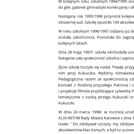
W kolejnym roku szkolnym 1994/1995 zost
do gier, gabinet gimnastyki korekcyjnej i
Następny rok 1995/1996 przyniósł kolejne
obszernej auli. Szkołę opuściło 104 absol
W roku szkolnym 1996/1997 oddano już do
została zakończona. Pozostała do zagos
kolejnych latach.
Dnia 28 maja 1997r. szkoła obchodziła uro
Natępnie cała społeczność szkolna i zaprosz
Życie szkoły toczyło się nadal. Trwały pr
nim Jerzy Kukuczka. Wybitny Himalaist
Pedagogiczna razem ze społecznością sz
kontakt z Rodziną przyszłego Patrona i z
i projekcje filmów przybliżające sylwetk
tematycznie z osobą Jerzego Kukuczki or
Kukuczki.
W dniu 24 marca 1998r. w rocznicę urod
XLIX/497/98 Rady Miasta Katowice z dnia
Hasło " On zdobywał szczyty, my zdobywa
absolwentów klas ósmych, a byli to uczniow