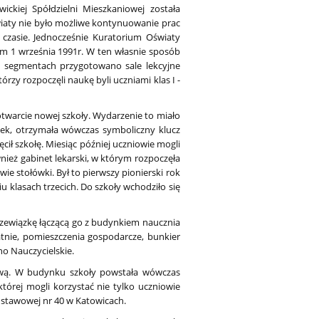
kiej Spółdzielni Mieszkaniowej została
iaty nie było możliwe kontynuowanie prac
 czasie. Jednocześnie Kuratorium Oświaty
em 1 września 1991r. W ten własnie sposób
 segmentach przygotowano sale lekcyjne
rzy rozpoczęli naukę byli uczniami klas I -
otwarcie nowej szkoły. Wydarzenie to miało
opek, otrzymała wówczas symboliczny klucz
ęcił szkołę. Miesiąc później uczniowie mogli
ównież gabinet lekarski, w którym rozpoczęła
ie stołówki. Był to pierwszy pionierski rok
iu klasach trzecich. Do szkoły wchodziło się
rzewiązkę łączącą go z budynkiem naucznia
tnie, pomieszczenia gospodarcze, bunkier
no Nauczycielskie.
wową. W budynku szkoły powstała wówczas
której mogli korzystać nie tylko uczniowie
dstawowej nr 40 w Katowicach.