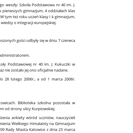
o weszły: Szkoła Podstawowa nr 40 im. J.
 pierwszych gimnazjum, 4 oddziałach klas
 W tym też roku uczeń klasy I k gimnazjum,
edzy o integracji europejskiej.
oszonych gości odbyły się w dniu 7 czerwca
 administratorem.
koły Podstawowej nr 40 im. J. Kukuczki w
nie zostało jej ono oficjalnie nadane.
o 28 lutego 2006r., a od 1 marca 2006r.
atowicach. Biblioteka szkolna pozostała w
m od strony ulicy Kurpiowskiej.
enia ankiety wśród uczniów, nauczycieli
 imienia Wielkiego Himalaisty na Gimnazjum
09 Rady Miasta Katowice z dnia 23 marca