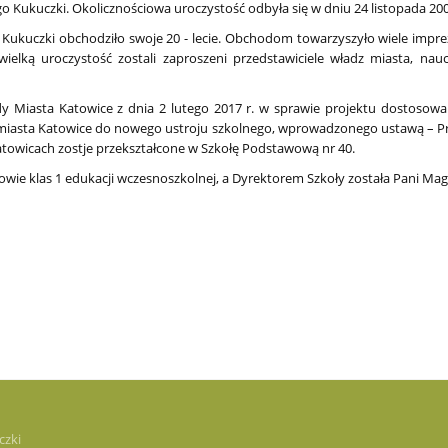
o Kukuczki. Okolicznościowa uroczystość odbyła się w dniu 24 listopada 200
 Kukuczki obchodziło swoje 20 - lecie. Obchodom towarzyszyło wiele impr
ielką uroczystość zostali zaproszeni przedstawiciele władz miasta, nau
y Miasta Katowice z dnia 2 lutego 2017 r. w sprawie projektu dostosowa
 miasta Katowice do nowego ustroju szkolnego, wprowadzonego ustawą – P
atowicach zostje przekształcone w Szkołę Podstawową nr 40.
niowie klas 1 edukacji wczesnoszkolnej, a Dyrektorem Szkoły została Pani M
czki