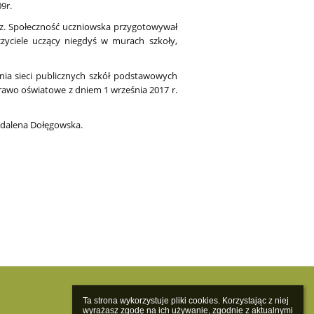
9r.
ez. Społeczność uczniowska przygotowywał
czyciele uczący niegdyś w murach szkoły,
nia sieci publicznych szkół podstawowych
rawo oświatowe z dniem 1 września 2017 r.
agdalena Dołęgowska.
Ta strona wykorzystuje pliki cookies. Korzystając z niej 
wyrażasz zgodę na ich używanie, zgodnie z aktualnymi 